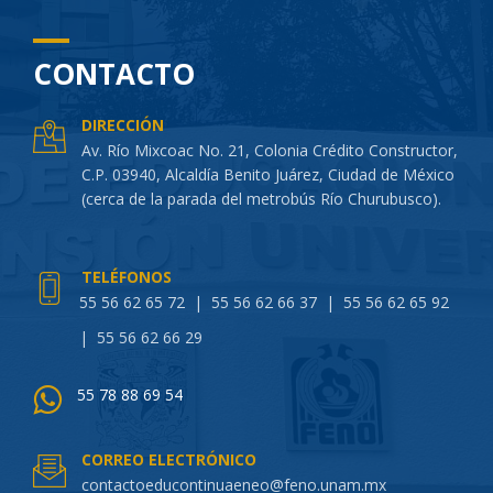
CONTACTO
DIRECCIÓN
Av. Río Mixcoac No. 21, Colonia Crédito Constructor,
C.P. 03940, Alcaldía Benito Juárez, Ciudad de México
(cerca de la parada del metrobús Río Churubusco).
TELÉFONOS
55 56 62 65 72
|
55 56 62 66 37
|
55 56 62 65 92
|
55 56 62 66 29
55 78 88 69 54
CORREO ELECTRÓNICO
contactoeducontinuaeneo@feno.unam.mx