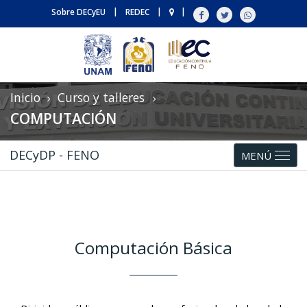
|
|
|
Sobre DECyEU
REDEC
Inicio
Curso y talleres
COMPUTACIÓN
DECyDP - FENO
MENÚ
Computación Básica